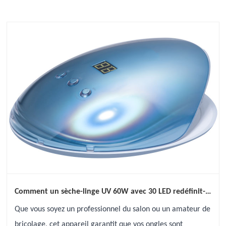
Comment un sèche-linge UV 60W avec 30 LED redéfinit-il
le durcissement du flash pour les ongles de qualité
Que vous soyez un professionnel du salon ou un amateur de
salon?
bricolage, cet appareil garantit que vos ongles sont