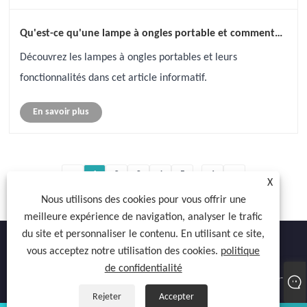
Qu'est-ce qu'une lampe à ongles portable et comment
ça marche?
Découvrez les lampes à ongles portables et leurs
fonctionnalités dans cet article informatif.
En savoir plus
<
1
2
3
4
5
...
6
>
X
Nous utilisons des cookies pour vous offrir une
meilleure expérience de navigation, analyser le trafic
du site et personnaliser le contenu. En utilisant ce site,
vous acceptez notre utilisation des cookies.
politique
de confidentialité
Copyright © 2022 Atocnail Industry Co., limited - Sèche-ongles, sèche-
gel, lampe à ongles - Tous droits réservés.
Rejeter
Accepter